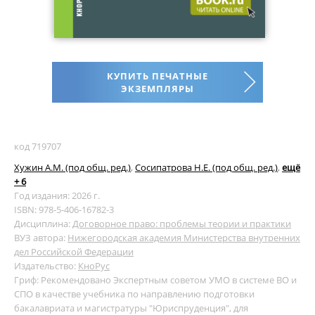
КУПИТЬ ПЕЧАТНЫЕ
ЭКЗЕМПЛЯРЫ
код 719707
Хужин А.М. (под общ. ред.)
,
Сосипатрова Н.Е. (под общ. ред.)
,
ещё
+ 6
Год издания: 2026 г.
ISBN: 978-5-406-16782-3
Дисциплина:
Договорное право: проблемы теории и практики
ВУЗ автора:
Нижегородская академия Министерства внутренних
дел Российской Федерации
Издательство:
КноРус
Гриф: Рекомендовано Экспертным советом УМО в системе ВО и
СПО в качестве учебника по направлению подготовки
бакалавриата и магистратуры "Юриспруденция", для