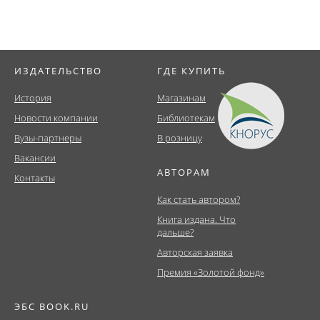
ИЗДАТЕЛЬСТВО
ГДЕ КУПИТЬ
История
Магазинам
Новости компании
Библиотекам
Вузы-партнеры
В розницу
Вакансии
АВТОРАМ
Контакты
Как стать автором?
Книга издана. Что
дальше?
Авторская заявка
Премия «Золотой фонд»
ЭБС BOOK.RU