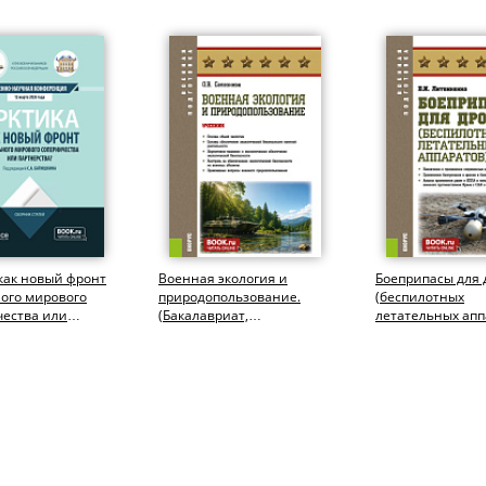
как новый фронт
Военная экология и
Боеприпасы для 
ого мирового
природопользование.
(беспилотных
чества или
(Бакалавриат,
летательных апп
тва?.
Магистратура,
(Адъюнктура,
ура,...
Специалитет). Учебник.
Бакалавриат,
Специалитет)....