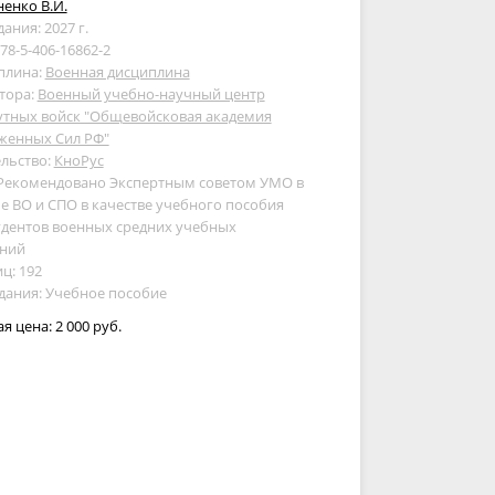
енко В.И.
дания: 2027 г.
978-5-406-16862-2
плина:
Военная дисциплина
тора:
Военный учебно-научный центр
утных войск "Общевойсковая академия
женных Сил РФ"
льство:
КноРус
 Рекомендовано Экспертным советом УМО в
е ВО и СПО в качестве учебного пособия
удентов военных средних учебных
ений
ц: 192
дания: Учебное пособие
ая цена:
2 000 руб.