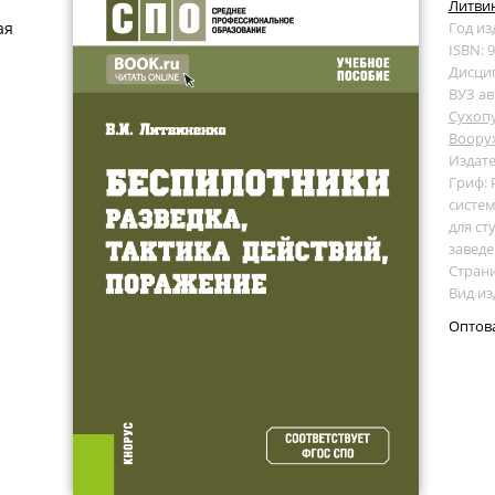
Литвин
ая
Год из
ISBN: 
Дисци
ВУЗ ав
Сухоп
Воору
Издате
Гриф:
систем
для ст
завед
Страни
Вид из
Оптов