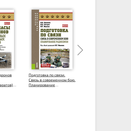
дронов
Подготовка по связи.
Подготовка по связи.
Связь в современном бою.
Радиосвязь в условиях
аратов).
Планирование
радиоэлектронного
радиосвязи.
противодействия.
(Бакалавриат,...
(Бакалавриат,...