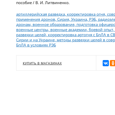
пособие / В. И. Литвиненко.
артиллерийская разведка, корректировка огня, сов
применения дронов, Сирия, Украина, РЭБ, радиоэл
дронам, военное образование, подготовка офицер
военные центры, военные академии, боевой опыт,
разведки целей, корректировка артогня с БпЛА в С
Сирии и на Украине, методы разведки целей в со
БпЛА в условиях РЭБ
КУПИТЬ В МАГАЗИНАХ