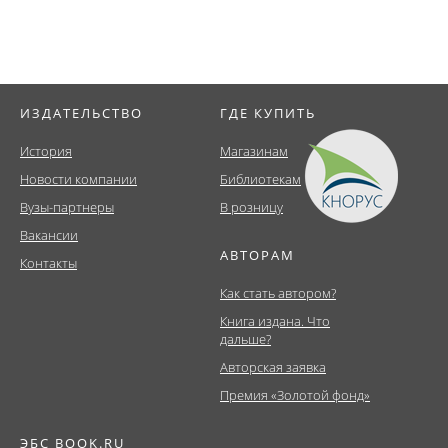
ИЗДАТЕЛЬСТВО
ГДЕ КУПИТЬ
История
Магазинам
Новости компании
Библиотекам
Вузы-партнеры
В розницу
Вакансии
АВТОРАМ
Контакты
Как стать автором?
Книга издана. Что
дальше?
Авторская заявка
Премия «Золотой фонд»
ЭБС BOOK.RU