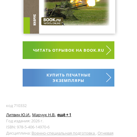
ЧИТАТЬ ОТРЫВОК НА BOOK.RU
КУПИТЬ ПЕЧАТНЫЕ
ЭКЗЕМПЛЯРЫ
код 710332
Литвин Ю.И.
,
Марчук Н.В.
,
ещё + 1
Год издания: 2026 г.
ISBN: 978-5-406-14970-6
Дисциплина:
Военно-специальная подготовка
,
Огневая