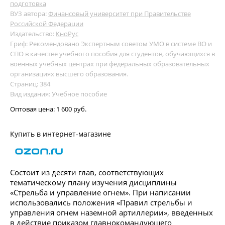
подготовка
ВУЗ автора:
Финансовый университет при Правительстве
Российской Федерации
Издательство:
КноРус
Гриф: Рекомендовано Экспертным советом УМО в системе ВО и
СПО в качестве учебного пособия для студентов, обучающихся в
военных учебных центрах при федеральных образовательных
организациях высшего образования.
Страниц: 384
Вид издания: Учебное пособие
Оптовая цена:
1 600 руб.
Купить в интернет-магазине
Состоит из десяти глав, соответствующих
тематическому плану изучения дисциплины
«Стрельба и управление огнем». При написании
использовались положения «Правил стрельбы и
управления огнем наземной артиллерии», введенных
в действие приказом главнокомандующего