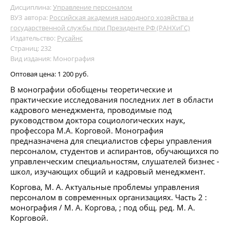
Дисциплина:
Управление персоналом
ВУЗ автора:
Российская академия народного хозяйства и
государственной службы при Президенте РФ (РАНХиГС)
Издательство:
Русайнс
Страниц: 232
Вид издания: Монография
Оптовая цена:
1 200 руб.
В монографии обобщены теоретические и
практические исследования последних лет в области
кадрового менеджмента, проводимые под
руководством доктора социологических наук,
профессора М.А. Корговой. Монография
предназначена для специалистов сферы управления
персоналом, студентов и аспирантов, обучающихся по
управленческим специальностям, слушателей бизнес -
школ, изучающих общий и кадровый менеджмент.
Коргова, М. А. Актуальные проблемы управления
персоналом в современных организациях. Часть 2 :
монография / М. А. Коргова, ; под общ. ред. М. А.
Корговой.