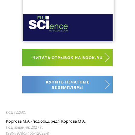
ЧИТАТЬ ОТРЫВОК НА BOOK.RU
КУПИТЬ ПЕЧАТНЫЕ
ЭКЗЕМПЛЯРЫ
код 722605
Коргова М.А. (под общ. ред.)
,
Коргова М.А.
Год издания: 2027 г.
ISBN: 978-5-466-12622-8