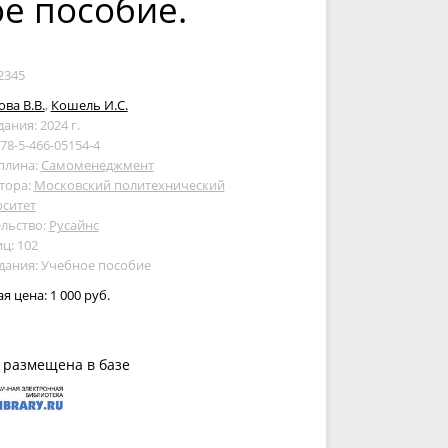
ое пособие.
2345
ва В.В.
,
Кошель И.С.
дания: 2024 г.
978-5-466-05154-4
плина:
Самоменеджмент
тора:
Московский политехнический
рситет
льство:
Русайнс
ц: 102
дания: Учебное пособие
ая цена:
1 000 руб.
 размещена в базе