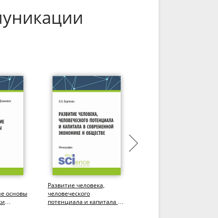
муникации
Развитие человека,
Развитие системы
ие основы
человеческого
мотивации и
ки
потенциала и капитала в
стимулирования труда
лавриат,
современной экономике и
государственных