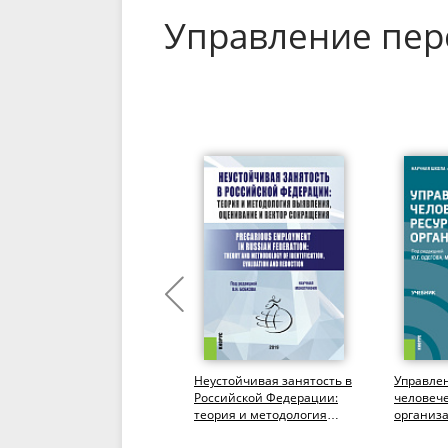
Управление пер
Теоретические основы
Неустойчивая занятость в
Управле
обеспечения кадровой
Российской Федерации:
человеч
политики в органах
теория и методология
организ
государственного
выявления, оценивание и
(Бакалав