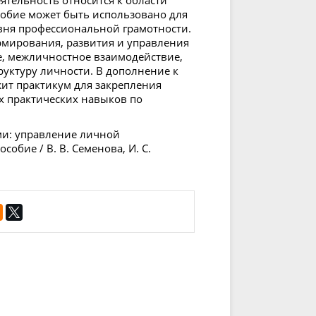
ятельность относится к области
особие может быть использовано для
вня профессиональной грамотности.
мирования, развития и управления
е, межличностное взаимодействие,
уктуру личности. В дополнение к
ит практикум для закрепления
х практических навыков по
ми: управление личной
собие / В. В. Семенова, И. С.