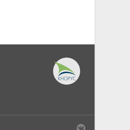
обществе....
служащих в органах...