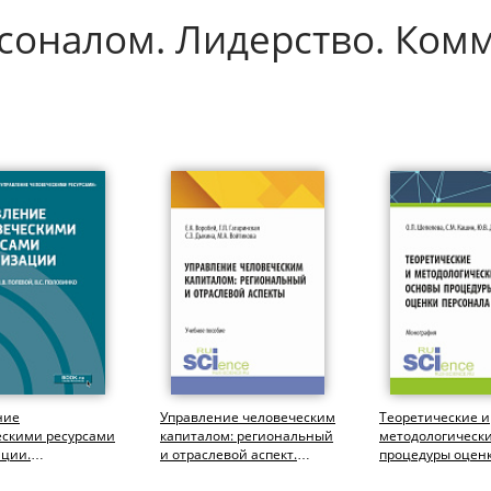
соналом. Лидерство. Ком
ние
Управление человеческим
Теоретические и
ескими ресурсами
капиталом: региональный
методологическ
ации.
и отраслевой аспект.
процедуры оцен
риат,
(Аспирантура,
персонала. (Бака