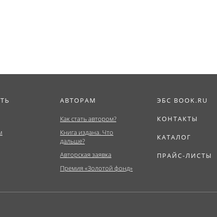
тура). Учебник.
Бакалавриат,...
Магистратура,...
ИТЬ
АВТОРАМ
ЭБС BOOK.RU
Как стать автором?
КОНТАКТЫ
м
Книга издана. Что
КАТАЛОГ
дальше?
Авторская заявка
ПРАЙС-ЛИСТЫ
Премия «Золотой фонд»