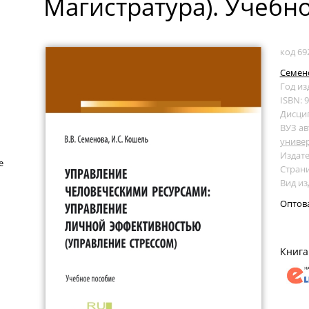
Магистратура). Учебн
код 69
Семено
Год из
ISBN: 
Дисци
ВУЗ ав
униве
Издате
е
Страни
Вид из
Оптов
Книга