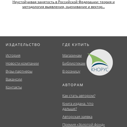
Неустойчивая занятость в Российской Федерации: теория и
методология выявления, оценивание и вектор...
ИЗДАТЕЛЬСТВО
ГДЕ КУПИТЬ
История
Магазинам
Новости компании
Библиотекам
Вузы-партнеры
В розницу
Вакансии
АВТОРАМ
Контакты
Как стать автором?
Книга издана. Что
дальше?
Авторская заявка
Премия «Золотой фонд»