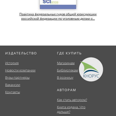
Практика федеральных судов общей юрисдикции
российской федерации по уголовным делам о...
ИЗДАТЕЛЬСТВО
ГДЕ КУПИТЬ
История
Магазинам
Новости компании
Библиотекам
Вузы-партнеры
В розницу
Вакансии
АВТОРАМ
Контакты
Как стать автором?
Книга издана. Что
дальше?