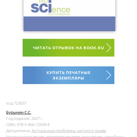
ЧИТАТЬ ОТРЫВОК НА BOOK.RU
КУПИТЬ ПЕЧАТНЫЕ
ЭКЗЕМПЛЯРЫ
код 723037
Бурынин С.С.
Год издания: 2027 г.
ISBN: 978-5-466-12958-8
Дисциплина:
Актуальные проблемы частного права
(гражданское право, предпринимательское право, семейное