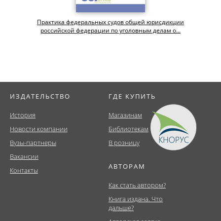
Практика федеральных судов общей юрисдикции
российской федерации по уголовным делам о...
ИЗДАТЕЛЬСТВО
ГДЕ КУПИТЬ
История
Магазинам
Новости компании
Библиотекам
Вузы-партнеры
В розницу
Вакансии
АВТОРАМ
Контакты
Как стать автором?
Книга издана. Что
дальше?