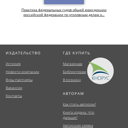
Практика федеральных судов общей юрисдикции
российской федерации по уголовным делам о...
ИЗДАТЕЛЬСТВО
ГДЕ КУПИТЬ
История
Магазинам
Новости компании
Библиотекам
Вузы-партнеры
В розницу
Вакансии
АВТОРАМ
Контакты
Как стать автором?
Книга издана. Что
дальше?
Авторская заявка