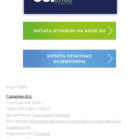
ЧИТАТЬ ОТРЫВОК НА BOOK.RU
КУПИТЬ ПЕЧАТНЫЕ
ЭКЗЕМПЛЯРЫ
код 716867
Гладилин В.А.
Год издания: 2026 г.
ISBN: 978-5-466-11062-3
Дисциплина:
География туризма
ВУЗ автора:
Московский педагогический государственный
университет
Издательство:
Русайнс