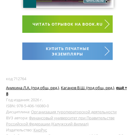
ЧИТАТЬ ОТРЫВОК НА BOOK.RU
КУПИТЬ ПЕЧАТНЫЕ
ЭКЗЕМПЛЯРЫ
код 712764
Аникина Л.А. (под общ. ред.)
,
Каганов В.Ш. (под общ. ред.)
,
ещё +
8
Год издания: 2026 г.
ISBN: 978-5-406-16080-0
Дисциплина:
Организация туроператорской деятельности
ВУЗ автора:
Финансовый университет при Правительстве
Российской Федерации (Калужский филиал)
Издательство:
КноРус