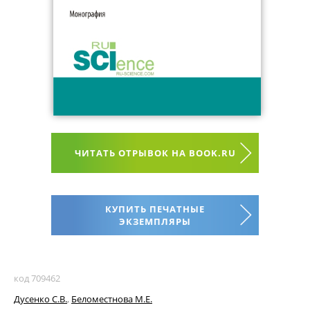
ЧИТАТЬ ОТРЫВОК НА BOOK.RU
КУПИТЬ ПЕЧАТНЫЕ
ЭКЗЕМПЛЯРЫ
код 709462
Дусенко С.В.
,
Беломестнова М.Е.