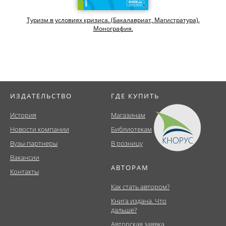
Туризм в условиях кризиса. (Бакалавриат, Магистратура).
Монография.
ИЗДАТЕЛЬСТВО
ГДЕ КУПИТЬ
История
Магазинам
Новости компании
Библиотекам
Вузы-партнеры
В розницу
Вакансии
АВТОРАМ
Контакты
Как стать автором?
Книга издана. Что
дальше?
Авторская заявка