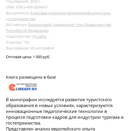
Год издания: 2026 г.
ISBN: 978-5-466-09349-0
Дисциплина:
Кадровая политика предприятий индустрии
гостеприимства
ВУЗ автора:
Финансовый университет при Правительстве
Российской Федерации
Издательство:
Русайнс
Страниц: 152
Вид издания: Монография
Оптовая цена:
1 000 руб.
Книга размещена в базе
В монографии исследуется развитие туристского
образования в новых условиях, характеризуются
инновационные педагогические технологии в
процессе подготовки кадров для индустрии туризма и
гостеприимства.
Представлен анализ европейского опыта