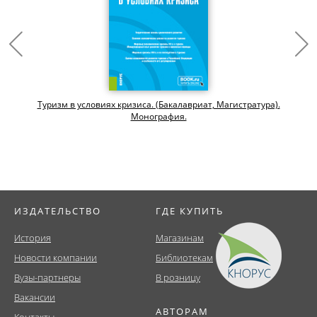
Туризм в условиях кризиса. (Бакалавриат, Магистратура).
Монография.
ИЗДАТЕЛЬСТВО
ГДЕ КУПИТЬ
История
Магазинам
Новости компании
Библиотекам
Вузы-партнеры
В розницу
Вакансии
АВТОРАМ
Контакты