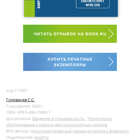
ЧИТАТЬ ОТРЫВОК НА BOOK.RU
КУПИТЬ ПЕЧАТНЫЕ
ЭКЗЕМПЛЯРЫ
код 717607
Головачев С.С.
Год издания: 2026 г.
ISBN: 978-5-406-15965-1
Дисциплина:
Введение в специальность
,
Техническое
обслуживание и ремонт автотранспортных средств
ВУЗ автора:
Чукотский полярный техникум поселка Эгвекинот
Издательство:
КноРус