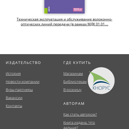
Техническая эксплуатация и обслуживание волоконно-
оптических линий передачи (в рамках МДК 01.01....
ИЗДАТЕЛЬСТВО
ГДЕ КУПИТЬ
История
Магазинам
Новости компании
Библиотекам
Вузы-партнеры
В розницу
Вакансии
АВТОРАМ
Контакты
Как стать автором?
Книга издана. Что
дальше?