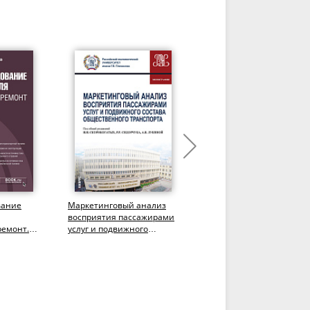
вание
Маркетинговый анализ
Информационные
восприятия пассажирами
технологии поддержки
ремонт.
услуг и подвижного
принятия решений для
состава общественного
управления транспортно
чебное...
транспорта....
логистическим...