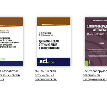
а разработки
Динамическая
Электрооборудо
очной системы
оптимизация
автомобиля.
ния
вагонопотоков.
Эксплуатация и 
гательным
(Аспирантура,
(Бакалавриат,
мом вращения...
Бакалавриат,
Магистратура). У
Магистратура,
Специалитет)....