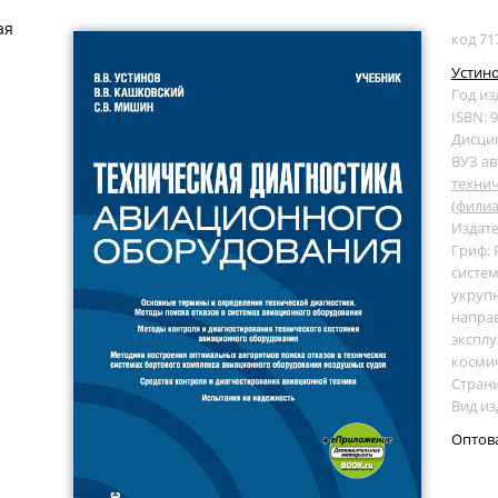
ая
код 71
Устино
Год из
ISBN: 
Дисци
ВУЗ ав
технич
(филиа
Издате
Гриф:
систем
укруп
направ
эксплу
косми
Страни
Вид из
Оптов