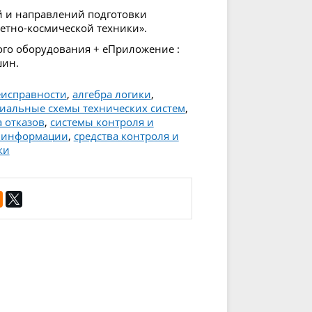
й и направлений подготовки
етно-космической техники».
ного оборудования + еПриложение :
шин.
еисправности
,
алгебра логики
,
иальные схемы технических систем
,
 отказов
,
системы контроля и
 информации
,
средства контроля и
ки