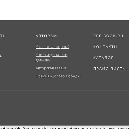
ИТЬ
АВТОРАМ
ЭБС BOOK.RU
Как стать автором?
КОНТАКТЫ
м
Книга издана. Что
КАТАЛОГ
дальше?
Авторская заявка
ПРАЙС-ЛИСТЫ
Премия «Золотой фонд»
работку файлов cookie, которые обеспечивают правильную р