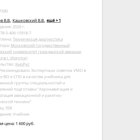
7390
в В.В.
,
Кашковский В.В.
,
ещё + 1
дания: 2026 г.
978-5-406-15918-7
плина:
Техническая диагностика
тора:
Московский государственный
еский университет гражданской авиации
л в г. Иркутск)
льство:
КноРус
 Рекомендовано Экспертным советом УМО в
е ВО и СПО в качестве учебника для
ненной группы специальностей и
лений подготовки "Аэронавигация и
атация авиационной и ракетно-
ческой техники"
ц: 358
дания: Учебник
ая цена:
1 600 руб.