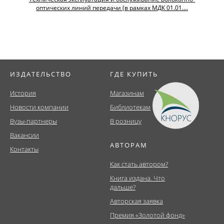
оптических линий передачи (в рамках МДК 01.01....
ИЗДАТЕЛЬСТВО
ГДЕ КУПИТЬ
История
Магазинам
Новости компании
Библиотекам
Вузы-партнеры
В розницу
Вакансии
АВТОРАМ
Контакты
Как стать автором?
Книга издана. Что
дальше?
Авторская заявка
Премия «Золотой фонд»