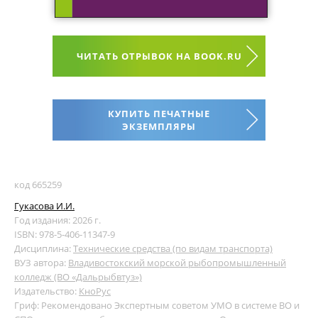
ЧИТАТЬ ОТРЫВОК НА BOOK.RU
КУПИТЬ ПЕЧАТНЫЕ
ЭКЗЕМПЛЯРЫ
код 665259
Гукасова И.И.
Год издания: 2026 г.
ISBN: 978-5-406-11347-9
Дисциплина:
Технические средства (по видам транспорта)
ВУЗ автора:
Владивостокский морской рыбопромышленный
колледж (ВО «Дальрыбвтуз»)
Издательство:
КноРус
Гриф: Рекомендовано Экспертным советом УМО в системе ВО и