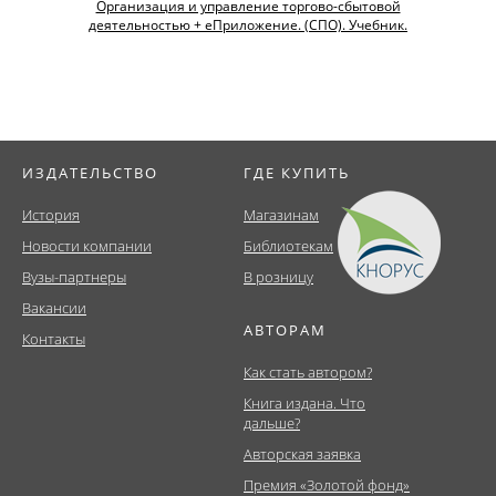
Организация и управление торгово-сбытовой
деятельностью + еПриложение. (СПО). Учебник.
ИЗДАТЕЛЬСТВО
ГДЕ КУПИТЬ
История
Магазинам
Новости компании
Библиотекам
Вузы-партнеры
В розницу
Вакансии
АВТОРАМ
Контакты
Как стать автором?
Книга издана. Что
дальше?
Авторская заявка
Премия «Золотой фонд»