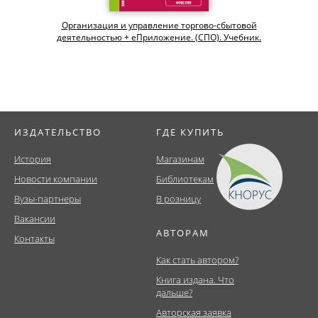
Организация и управление торгово-сбытовой
деятельностью + еПриложение. (СПО). Учебник.
ИЗДАТЕЛЬСТВО
ГДЕ КУПИТЬ
История
Магазинам
Новости компании
Библиотекам
Вузы-партнеры
В розницу
Вакансии
АВТОРАМ
Контакты
Как стать автором?
Книга издана. Что
дальше?
Авторская заявка