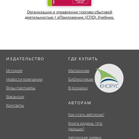
Организация и управление торгово-сбытовой
деятельностью + еПриложение. (СПО). Учебник.
ИЗДАТЕЛЬСТВО
ГДЕ КУПИТЬ
История
Магазинам
Новости компании
Библиотекам
Вузы-партнеры
В розницу
Вакансии
АВТОРАМ
Контакты
Как стать автором?
Книга издана. Что
дальше?
Авторская заявка