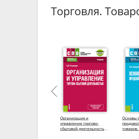
Торговля. Това
Технологии управления
Организация и
Основы 
внешнеторговой
управление торгово-
продово
деятельностью региона.
сбытовой деятельностью
товаров.
(Аспирантура,
+ еПриложение. (СПО).