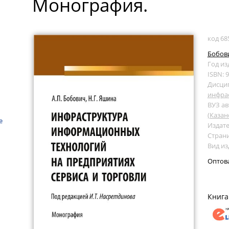
Монография.
код 68
Бобови
Год из
ISBN: 
Дисци
инфра
ВУЗ ав
(Казан
е
Издате
Страни
Вид и
Оптов
Книга