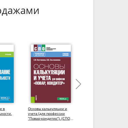
родажами
е в
Основы калькуляции и
Финансово-
ьности.
учета (для профессии
экономический механиз
"Повар-кондитер"). (СПО).
государственных закупо
Учебное пособие.
еПриложение. (СПО).