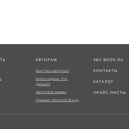
Бакалавриат,...
ИТЬ
АВТОРАМ
ЭБС BOOK.RU
Как стать автором?
КОНТАКТЫ
м
Книга издана. Что
КАТАЛОГ
дальше?
Авторская заявка
ПРАЙС-ЛИСТЫ
Премия «Золотой фонд»