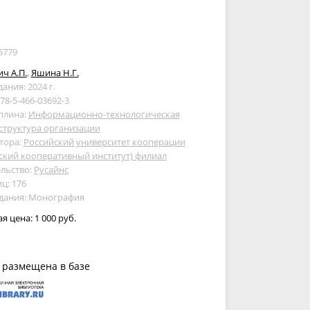
5779
ч А.П.
,
Яшина Н.Г.
дания: 2024 г.
978-5-466-03692-3
плина:
Информационно-технологическая
структура организации
тора:
Российский университет кооперации
ский кооперативный институт) филиал
льство:
Русайнс
ц: 176
здания: Монография
ая цена:
1 000 руб.
 размещена в базе