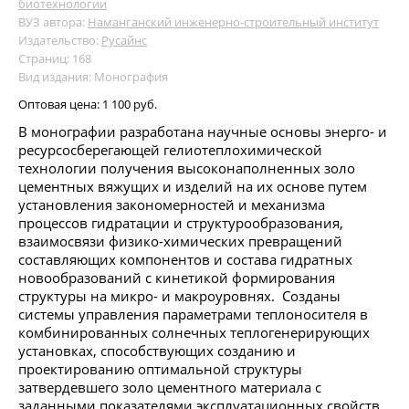
биотехнологии
ВУЗ автора:
Наманганский инженерно-строительный институт
Издательство:
Русайнс
Страниц: 168
Вид издания: Монография
Оптовая цена:
1 100 руб.
В монографии разработана научные основы энерго- и
ресурсосберегающей гелиотеплохимической
технологии получения высоконаполненных золо
цементных вяжущих и изделий на их основе путем
установления закономерностей и механизма
процессов гидратации и структурообразования,
взаимосвязи физико-химических превращений
составляющих компонентов и состава гидратных
новообразований с кинетикой формирования
структуры на микро- и макроуровнях. Созданы
системы управления параметрами теплоносителя в
комбинированных солнечных теплогенерирующих
установках, способствующих созданию и
проектированию оптимальной структуры
затвердевшего золо цементного материала с
заданными показателями эксплуатационных свойств.