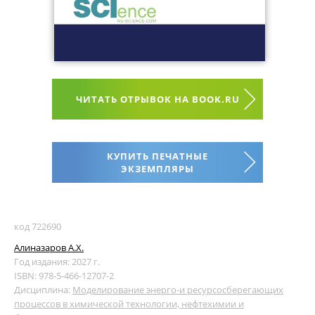
ЧИТАТЬ ОТРЫВОК НА BOOK.RU
КУПИТЬ ПЕЧАТНЫЕ
ЭКЗЕМПЛЯРЫ
код 722690
Алиназаров А.Х.
Год издания: 2027 г.
ISBN: 978-5-466-12707-2
Дисциплина:
Моделирование энерго-и ресурсосберегающих
процессов в химической технологии, нефтехимии и