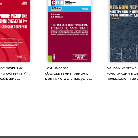
вое развитие
Техническое
Альбом чертеже
ии субъекта РФ:
обслуживание, ремонт,
конструкций и д
 сельские
монтаж отдельных узлов в
промышленных 
я.
соответствии с заданием
(РЕПРИНТ). (Бака
тура). Учебное...
(нарядом)...
Учебное...