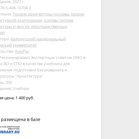
дания: 2027 г.
978-5-406-16708-3
плина:
Теория архитектуры (основы теории
ектурной композиции, основы теории
ктуры и других пространственных
тв)
тора:
Белорусский национальный
еский университет
льство:
КноРус
 Рекомендовано Экспертным советом УМО в
е ВО и СПО в качестве учебника для
ления подготовки бакалавриата и
ратуры "Архитектура"
ц: 204
дания: Учебник
ая цена:
1 400 руб.
 размещена в базе