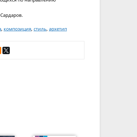
. Сардаров.
а
,
композиция
,
стиль
,
архетип