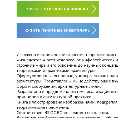
ЧИТАТЬ ОТРЫВОК НА BOOK.RU
КУПИТЬ ПЕЧАТНЫЕ ЭКЗЕМПЛЯРЫ
Изложена история возникновения теоретических в
жизнедеятельности человека: от мифологических 
строение мира и его освоение, до научных концеп
теоретиками и практиками архитектуры.
Сформулированы основные, универсальные поло
архитектуры. Представлены ныне действующие вид
форм и сооружений, архитектурные стили.
Разработана и предложена система реализации ос
принципов в архитектурной практике.
Книга иллюстрирована изображениями, подкрепл
теоретические положения.
Соответствует ФГОС ВО последнего поколения.
Для студентов бакалавриата и магистратуры, обу