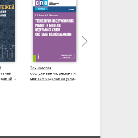
й
Технология
Эксплуатация зданий и
еталей
обслуживания, ремонт и
сооружений. (СПО).
зданий
монтаж отдельных узлов
Учебник.
лавриат).
системы водоснабжения.
(СПО). Учебник.