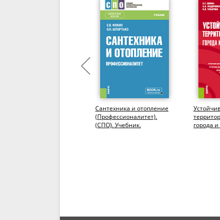
Основы
Сантехника и отопление
Устойчи
материаловедения для
(Профессионалитет).
территор
строительных
(СПО). Учебник.
города и
специальностей и
поселени
профессий. (СПО).
(Магистра
Учебник.