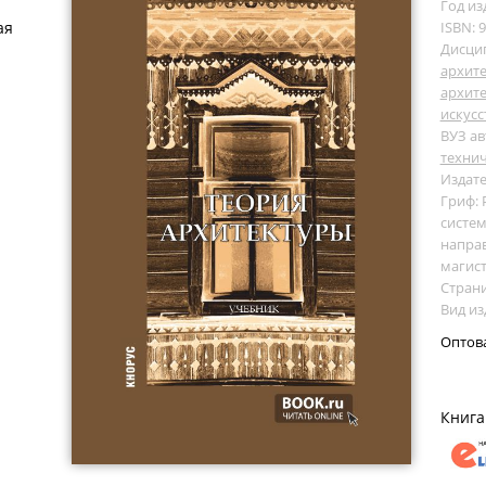
Год из
ая
ISBN: 
Дисци
архит
архите
искусс
ВУЗ ав
технич
Издате
Гриф:
систем
направ
магист
Страни
Вид из
Оптов
Книга