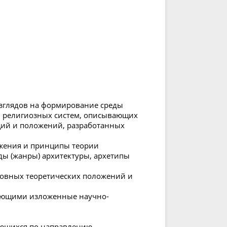
зглядов на формирование среды
и религиозных систем, описывающих
ций и положений, разработанных
жения и принципы теории
ы (жанры) архитектуры, архетипы
новных теоретических положений и
яющими изложенные научно-
чающихся по направлению