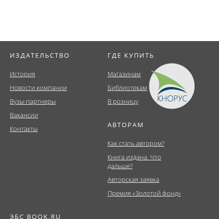
ИЗДАТЕЛЬСТВО
ГДЕ КУПИТЬ
История
Магазинам
Новости компании
Библиотекам
Вузы-партнеры
В розницу
Вакансии
АВТОРАМ
Контакты
Как стать автором?
Книга издана. Что
дальше?
Авторская заявка
Премия «Золотой фонд»
ЭБС BOOK.RU