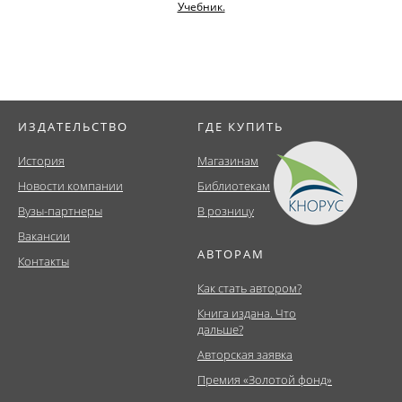
Учебник.
ИЗДАТЕЛЬСТВО
ГДЕ КУПИТЬ
История
Магазинам
Новости компании
Библиотекам
Вузы-партнеры
В розницу
Вакансии
АВТОРАМ
Контакты
Как стать автором?
Книга издана. Что
дальше?
Авторская заявка
Премия «Золотой фонд»