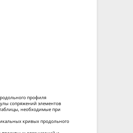
продольного профиля
мулы сопряжений элементов
 таблицы, необходимые при
тикальных кривых продольного
 проектных организаций и