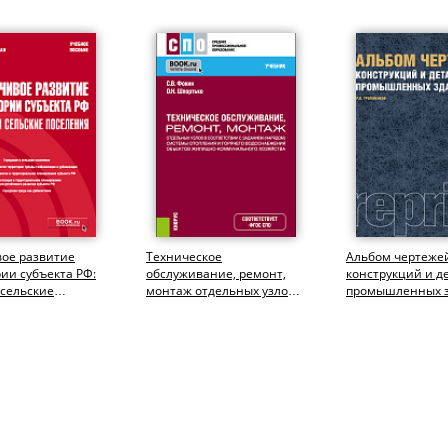
вое развитие
Техническое
Альбом чертеже
ии субъекта РФ:
обслуживание, ремонт,
конструкций и д
 сельские
монтаж отдельных узлов в
промышленных 
я.
соответствии с заданием
(РЕПРИНТ). (Бака
тура). Учебное...
(нарядом)...
Учебное...