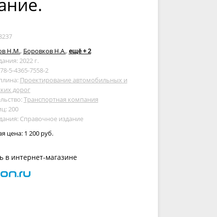
ание.
8237
в Н.М.
,
Боровков Н.А.
,
ещё + 2
дания: 2022 г.
978-5-4365-7558-2
плина:
Проектирование автомобильных и
ких дорог
льство:
Транспортная компания
ц: 200
дания: Справочное издание
ая цена:
1 200 руб.
ь в интернет-магазине