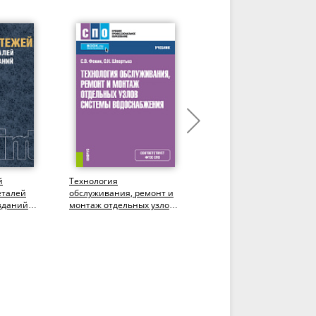
й
Технология
Эксплуатация зданий и
еталей
обслуживания, ремонт и
сооружений. (СПО).
зданий
монтаж отдельных узлов
Учебник.
лавриат).
системы водоснабжения.
(СПО). Учебник.