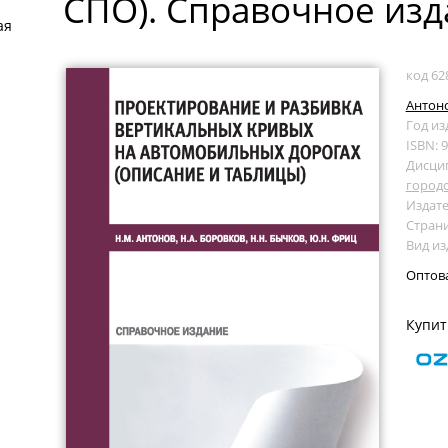
СПО). Справочное изд
ая
код 62
Антоно
Год из
ISBN: 
Дисци
городс
Издате
Страни
Вид из
Оптов
Купит