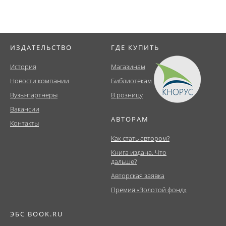
ИЗДАТЕЛЬСТВО
ГДЕ КУПИТЬ
История
Магазинам
Новости компании
Библиотекам
Вузы-партнеры
В розницу
Вакансии
АВТОРАМ
Контакты
Как стать автором?
Книга издана. Что
дальше?
Авторская заявка
Премия «Золотой фонд»
ЭБС BOOK.RU