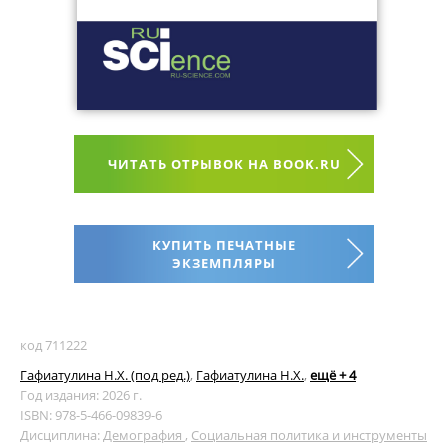
ЧИТАТЬ ОТРЫВОК НА BOOK.RU
КУПИТЬ ПЕЧАТНЫЕ
ЭКЗЕМПЛЯРЫ
код 711222
Гафиатулина Н.Х. (под ред.)
,
Гафиатулина Н.Х.
,
ещё + 4
Год издания: 2026 г.
ISBN: 978-5-466-09839-6
Дисциплина:
Демография
,
Социальная политика и инструменты