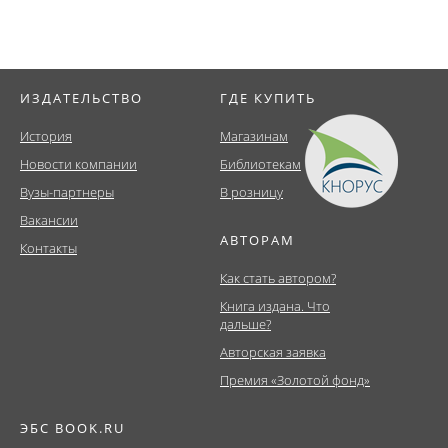
ИЗДАТЕЛЬСТВО
ГДЕ КУПИТЬ
История
Магазинам
Новости компании
Библиотекам
Вузы-партнеры
В розницу
Вакансии
АВТОРАМ
Контакты
Как стать автором?
Книга издана. Что
дальше?
Авторская заявка
Премия «Золотой фонд»
ЭБС BOOK.RU