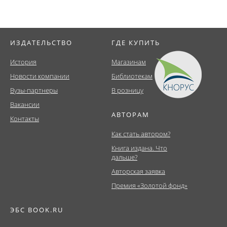
ИЗДАТЕЛЬСТВО
ГДЕ КУПИТЬ
История
Магазинам
Новости компании
Библиотекам
Вузы-партнеры
В розницу
Вакансии
АВТОРАМ
Контакты
Как стать автором?
Книга издана. Что
дальше?
Авторская заявка
Премия «Золотой фонд»
ЭБС BOOK.RU