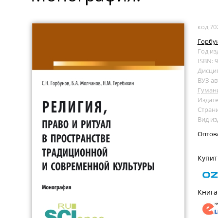
код 70
Горбун
Год из
ISBN: 
Дисци
ВУЗ ав
Гуман
Издате
Страни
Вид и
Оптов
Купит
Книга