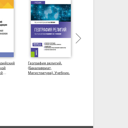
дрийский
География религий.
Факторы, влияющие на
ной
(Бакалавриат,
развитие религиозного
ей
Магистратура). Учебник.
фундаментализма на
ду
современном этапе.
кой и...
(Аспирантура,...