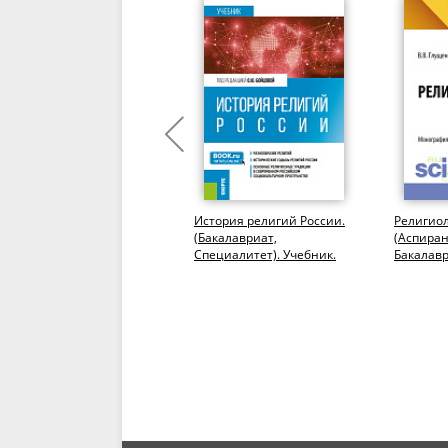
Старообрядчество:
История религий России.
Религиол
вероучение, история,
(Бакалавриат,
(Аспиран
культура и современность
Специалитет). Учебник.
Бакалавр
(в 100 вопросах и
Магистра
тветах)....
Моногра