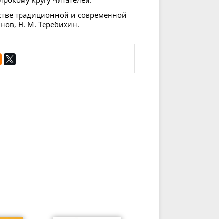
ирокому кругу читателей.
анстве традиционной и современной
анов, Н. М. Теребихин.