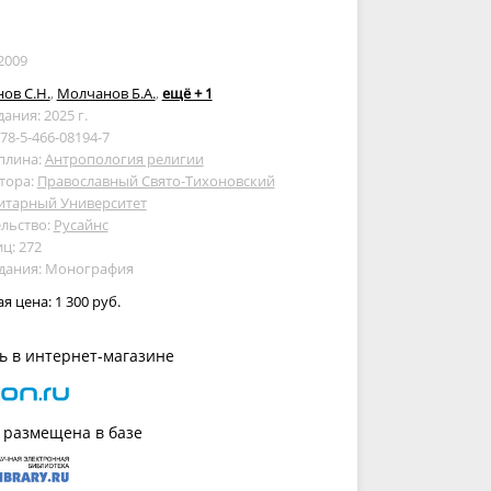
2009
ов С.Н.
,
Молчанов Б.А.
,
ещё + 1
дания: 2025 г.
978-5-466-08194-7
плина:
Антропология религии
тора:
Православный Свято-Тихоновский
итарный Университет
льство:
Русайнс
ц: 272
здания: Монография
ая цена:
1 300 руб.
ь в интернет-магазине
 размещена в базе