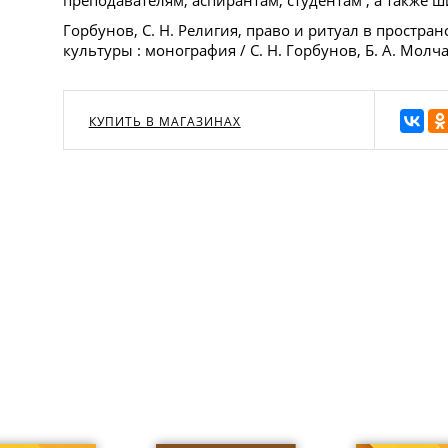
преподавателям, аспирантам, студентам , а также ш
Горбунов, С. Н. Религия, право и ритуал в простр
культуры : монография / С. Н. Горбунов, Б. А. Молч
КУПИТЬ В МАГАЗИНАХ
е