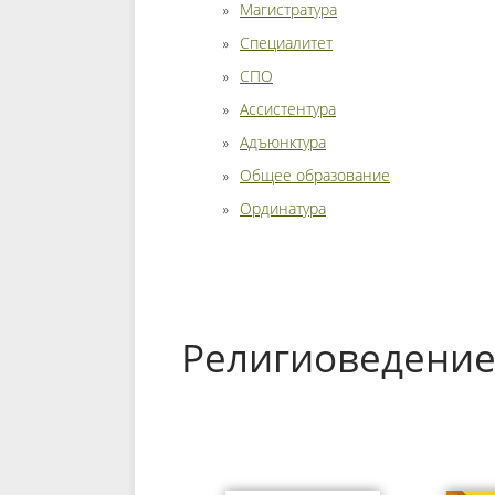
Магистратура
Специалитет
СПО
Ассистентура
Адъюнктура
Общее образование
Ординатура
Религиоведени