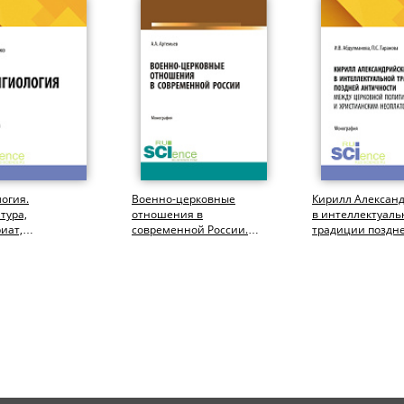
огия.
Военно-церковные
Кирилл Алексан
тура,
отношения в
в интеллектуаль
иат,
современной России.
традиции поздн
тура).
(Аспирантура,
античности: меж
фия.
Бакалавриат,
церковной полити
Магистратура,...