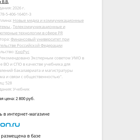
 В.В.
дания: 2026 г.
978-5-406-16401-3
плина:
Новые медиа и коммуникационные
стемы
,
Телекоммуникационные и
ютерные технологии в сфере PR
тора:
Финансовый университет при
тельстве Российской Федерации
льство:
КноРус
 Рекомендовано Эксперным советом УМО в
е ВО и СПО в качестве учебника для
лений бакалавриата и магистратуры
ма и связи с общественностью".
ц: 528
дания: Учебник
ая цена:
2 800 руб.
ь в интернет-магазине
 размещена в базе