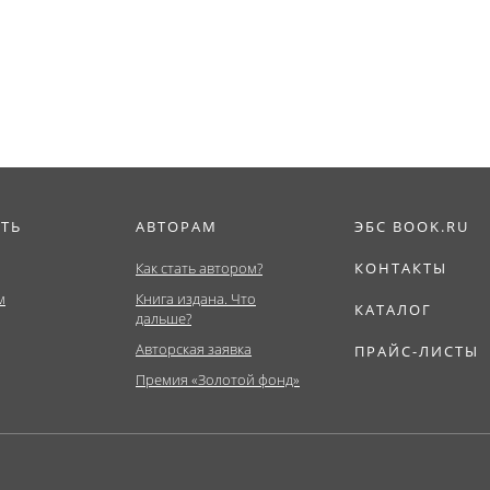
(communication st
(Бакалавриат,...
ИТЬ
АВТОРАМ
ЭБС BOOK.RU
Как стать автором?
КОНТАКТЫ
м
Книга издана. Что
КАТАЛОГ
дальше?
Авторская заявка
ПРАЙС-ЛИСТЫ
Премия «Золотой фонд»