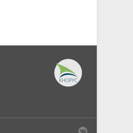
ady).
Бакалавриат,...