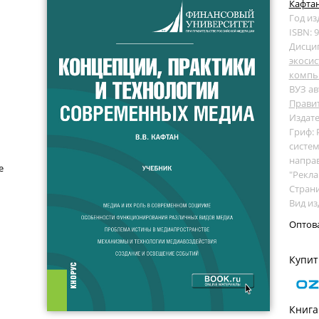
Кафтан
Год из
ISBN: 
Дисци
экоси
компь
ВУЗ ав
Прави
Издате
Гриф:
систем
направ
е
"Рекла
Страни
Вид из
Оптов
Купит
Книга