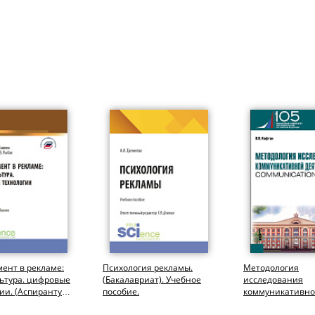
ент в рекламе:
Психология рекламы.
Методология
льтура. цифровые
(Бакалавриат). Учебное
исследования
ии. (Аспирантура,
пособие.
коммуникативн
ат,...
деятельности