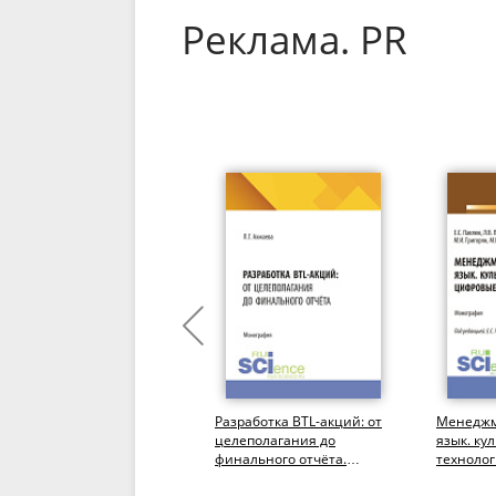
Реклама. PR
Реклама в цифровой
Разработка BTL-акций: от
Менеджм
среде. (Бакалавриат).
целеполагания до
язык. ку
Учебное пособие.
финального отчёта.
технолог
(Бакалавриат).
Бакалаври