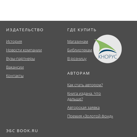
ИЗДАТЕЛЬСТВО
ГДЕ КУПИТЬ
История
Магазинам
Новости компании
Библиотекам
Вузы-партнеры
В розницу
Вакансии
АВТОРАМ
Контакты
Как стать автором?
Книга издана. Что
дальше?
Авторская заявка
Премия «Золотой фонд»
ЭБС BOOK.RU