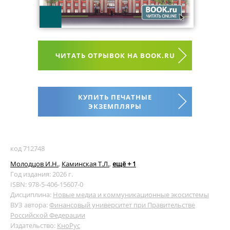
ЧИТАТЬ ОТРЫВОК НА BOOK.RU
КУПИТЬ ПЕЧАТНЫЕ
ЭКЗЕМПЛЯРЫ
код 712748
Молодцов И.Н.
,
Каминская Т.Л.
,
ещё + 1
Год издания: 2026 г.
ISBN: 978-5-406-15607-0
Дисциплина:
Новые медиа и коммуникационные экосистемы
ВУЗ автора:
Финансовый университет при Правительстве
Российской Федерации
Издательство:
КноРус