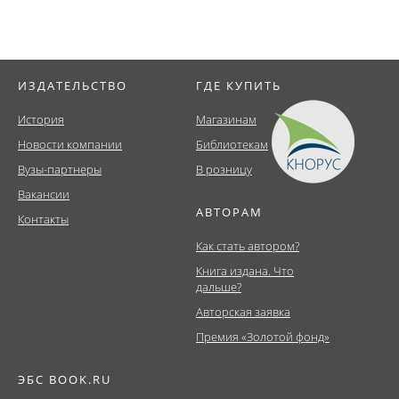
ИЗДАТЕЛЬСТВО
ГДЕ КУПИТЬ
История
Магазинам
Новости компании
Библиотекам
Вузы-партнеры
В розницу
Вакансии
АВТОРАМ
Контакты
Как стать автором?
Книга издана. Что
дальше?
Авторская заявка
Премия «Золотой фонд»
ЭБС BOOK.RU