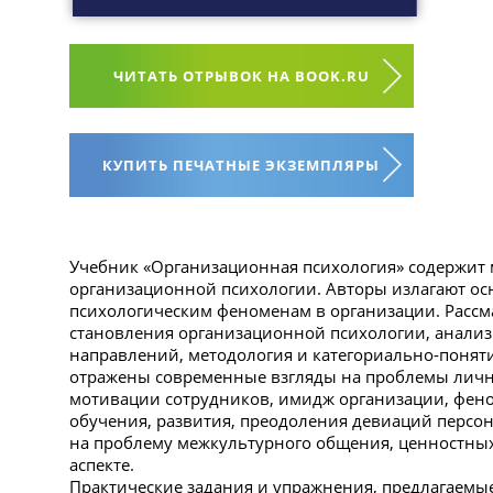
ЧИТАТЬ ОТРЫВОК НА BOOK.RU
КУПИТЬ ПЕЧАТНЫЕ ЭКЗЕМПЛЯРЫ
Учебник «Организационная психология» содержит
организационной психологии. Авторы излагают ос
психологическим феноменам в организации. Рассм
становления организационной психологии, анализ
направлений, методология и категориально-поняти
отражены современные взгляды на проблемы лично
мотивации сотрудников, имидж организации, фен
обучения, развития, преодоления девиаций персо
на проблему межкультурного общения, ценностных
аспекте.
Практические задания и упражнения, предлагаемые