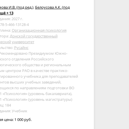
ова И.В. (под ред.)
,
Белоусова А.К. (под
щё + 13
дания: 2027 г.
978-5-466-13128-4
плина:
Организационная психология
тора:
Донской государственный
еский университет
льство:
Русайнс
 Рекомендовано Президиумом Южно-
ского отделения Российского
логического общества и региональным
м центром РАО в качестве практико-
тированного учебника для преподавателей
ентов высших учебных заведений,
ющихся по направлениям подготовки ВО
01 «Психология» (уровень бакалавриата),
01 «Психология» (уровень магистратуры)
ц: 184
дания: Учебник
ая цена:
1 000 руб.