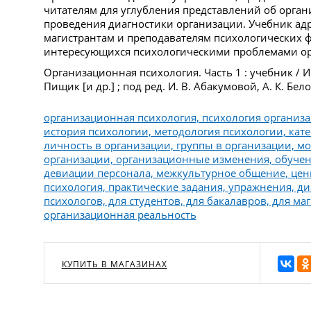
читателям для углубления представлений об орга
проведения диагностики организации. Учебник адр
магистрантам и преподавателям психологических фа
интересующихся психологическими проблемами ор
Организационная психология. Часть 1 : учебник / И. 
Пищик [и др.] ; под ред. И. В. Абакумовой, А. К. Бел
организационная психология, психология организ
история психологии, методология психологии, кат
личность в организации, группы в организации, м
организации, организационные изменения, обучени
девиации персонала, межкультурное общение, цен
психология, практические задания, упражнения, ди
психологов, для студентов, для бакалавров, для ма
организационная реальность
КУПИТЬ В МАГАЗИНАХ