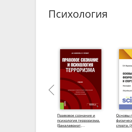
Психология
Современные технологии
Правовое сознание и
Основы 
и практики социально-
психология терроризма.
физическ
психологического
(Бакалавриат,
спорта. 
тренинга. (Аспирантура,
Магистратура). Учебник.
Бакалавр