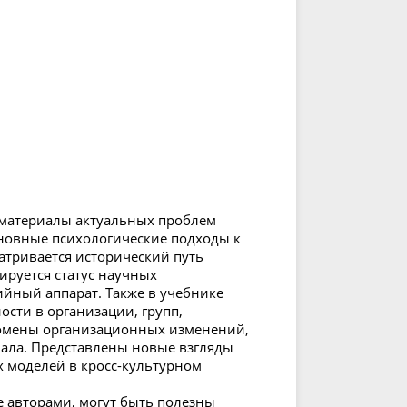
 материалы актуальных проблем
новные психологические подходы к
атривается исторический путь
ируется статус научных
йный аппарат. Также в учебнике
сти в организации, групп,
омены организационных изменений,
нала. Представлены новые взгляды
 моделей в кросс-культурном
 авторами, могут быть полезны