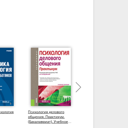
ихология
Психология делового
Психология делового
общения. Практикум.
общения и
(Бакалавриат). Учебное
конфликтология. (СПО).
чебник.
пособие.
Учебник.