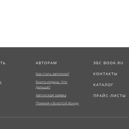
ура,...
ИТЬ
АВТОРАМ
ЭБС BOOK.RU
Как стать автором?
КОНТАКТЫ
м
Книга издана. Что
КАТАЛОГ
дальше?
Авторская заявка
ПРАЙС-ЛИСТЫ
Премия «Золотой фонд»