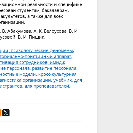
низационной реальности и специфике
есован студентам, бакалаврам,
культетов, а также для всех
ганизаций.
В. Абакумова, А. К. Белоусова, В. И.
оусовой, В. И. Пищик.
ации, психологические феномены,
егориально-понятийный аппарат,
отивация сотрудников, имидж
е персонала, развитие персонала,
ностные модели, кросс-культурная
агностика организации, учебник, для
гистрантов, для преподавателей,