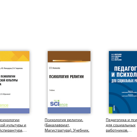
психологии
Психология религии.
Педагогика и пс
ой культуры и
(Бакалавриат,
для социальных
(Аспирантура,
Магистратура). Учебник.
работников.
иат,
(Бакалавриат). У