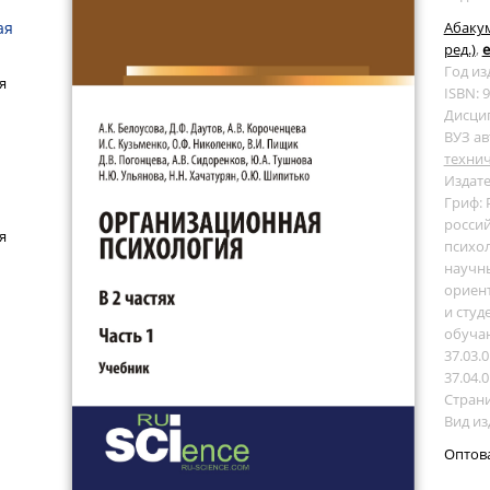
ая
Абакум
ред.)
,
е
Год из
я
ISBN: 
Дисци
ВУЗ ав
технич
Издате
Гриф:
россий
я
психо
научны
ориен
и студ
обуча
37.03.
37.04.
Страни
Вид из
Оптов