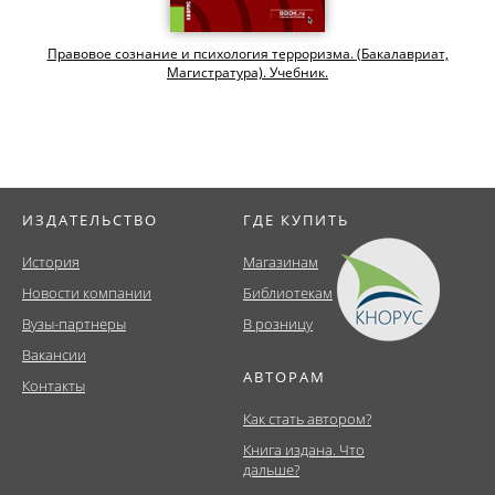
Правовое сознание и психология терроризма. (Бакалавриат,
Магистратура). Учебник.
ИЗДАТЕЛЬСТВО
ГДЕ КУПИТЬ
История
Магазинам
Новости компании
Библиотекам
Вузы-партнеры
В розницу
Вакансии
АВТОРАМ
Контакты
Как стать автором?
Книга издана. Что
дальше?