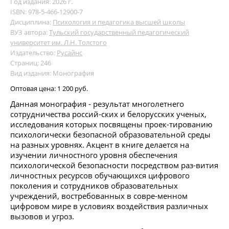
Год издания: 2026 г.
ISBN: 978-5-466-12900-7
Дисциплина:
Психология и педагогика высшей школы
ВУЗ автора:
Тульский государственный педагогический
университет им. Л.Н. Толстого
Издательство:
Русайнс
Страниц: 246
Вид издания: Монография
Оптовая цена:
1 200 руб.
Данная монография - результат многолетнего
сотрудничества россий-ских и белорусских ученых,
исследования которых посвящены проек-тированию
психологически безопасной образовательной среды
на разных уровнях. Акцент в книге делается на
изучении личностного уровня обеспечения
психологической безопасности посредством раз-вития
личностных ресурсов обучающихся цифрового
поколения и сотрудников образовательных
учреждений, востребованных в совре-менном
цифровом мире в условиях воздействия различных
вызовов и угроз.