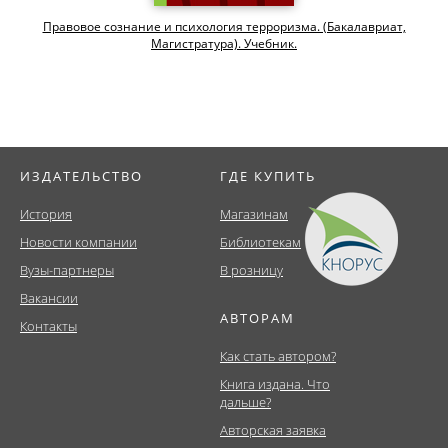
Правовое сознание и психология терроризма. (Бакалавриат,
Магистратура). Учебник.
ИЗДАТЕЛЬСТВО
ГДЕ КУПИТЬ
История
Магазинам
Новости компании
Библиотекам
Вузы-партнеры
В розницу
Вакансии
АВТОРАМ
Контакты
Как стать автором?
Книга издана. Что
дальше?
Авторская заявка