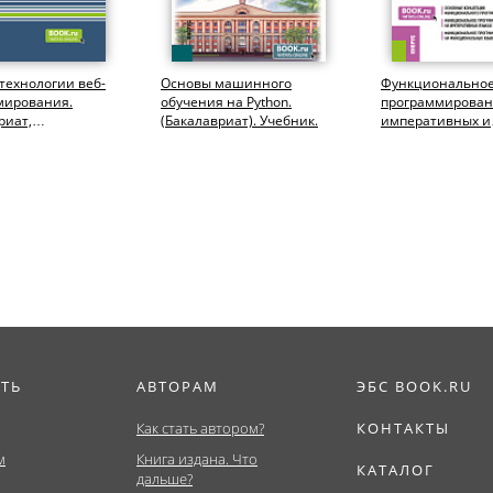
технологии веб-
Основы машинного
Функционально
мирования.
обучения на Python.
программирован
риат,
(Бакалавриат). Учебник.
императивных и
тура). Учебное
функциональных
(Бакалавриат). У
ИТЬ
АВТОРАМ
ЭБС BOOK.RU
Как стать автором?
КОНТАКТЫ
м
Книга издана. Что
КАТАЛОГ
дальше?