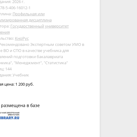
дания: 2026 г.
978-5-406-16012-1
плина:
Профильная или
ализированная дисциплина
тора:
Государственный университет
ления
льство:
КноРус
 Рекомендовано Экспертным советом УМО в
е ВО и СПО в качестве учебника для
влений подготовки бакалавриата
мика", "Менеджмент", "Статистика"
ц: 144
дания: Учебник
ая цена:
1 200 руб.
 размещена в базе