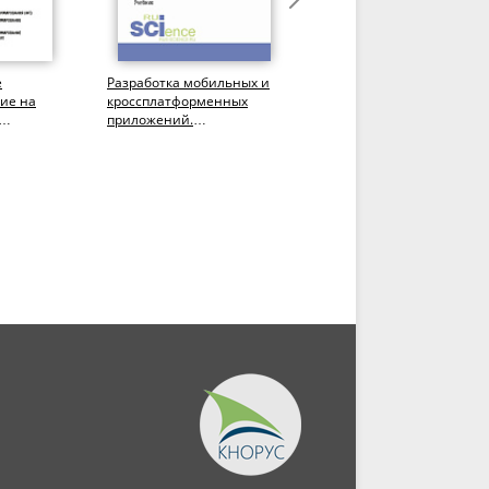
е
Разработка мобильных и
Вычислительные метод
ие на
кроссплатформенных
в геонауках с
приложений.
использованием Python.
 языках.
(Бакалавриат). Учебник.
(Бакалавриат).
чебник.
Монография.