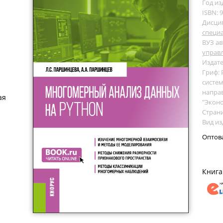
Год из
ISBN: 
Дисци
специ
ВУЗ ав
управ
Издате
Гриф:
систем
напра
ая
"Эконо
Страни
Вид из
Оптов
Книга