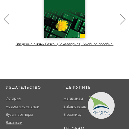
Введение в язык Pascal. (Бакалавриат). Учебное пособие.
ИЗДАТЕЛЬСТВО
ГДЕ КУПИТЬ
История
Магазинам
Новости компании
Библиотекам
Вузы-партнеры
В розницу
Вакансии
АВТОРАМ