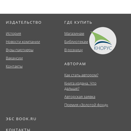
ИЗДАТЕЛЬСТВО
ГДЕ КУПИТЬ
История
Магазинам
Новости компании
Библиотекам
Вузы-партнеры
В розницу
Вакансии
АВТОРАМ
Контакты
Как стать автором?
Книга издана. Что
дальше?
Авторская заявка
Премия «Золотой фонд»
ЭБС BOOK.RU
КОНТАКТЫ