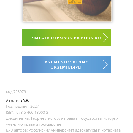
ЧИТАТЬ ОТРЫВОК НА BOOK.RU
КУПИТЬ ПЕЧАТНЫЕ
ЭКЗЕМПЛЯРЫ
код 723079
Ахматов А.В.
Год издания: 2027 г.
ISBN: 978-5-466-13000-3
Дисциплина:
Теория и история права и государства; история
учений о праве и государстве
ВУЗ автора:
Российский университет адвокатуры и нотариата