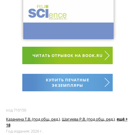
ЧИТАТЬ ОТРЫВОК НА BOOK.RU
КУПИТЬ ПЕЧАТНЫЕ
ЭКЗЕМПЛЯРЫ
код 710150
Казанина Т.В. (под общ. ред.)
,
Шагиева Р.В. (под общ. ред.)
,
ещё +
18
Год издания: 2026 г.