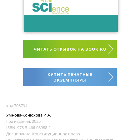
ЧИТАТЬ ОТРЫВОК НА BOOK.RU
КУПИТЬ ПЕЧАТНЫЕ
ЭКЗЕМПЛЯРЫ
код 706791
Умнова-Конюхова И.А.
Год издания: 2025 г.
ISBN: 978-5-466-08988-2
Дисциплина:
Конституционное право
ВУЗ автора:
Российский государственный университет