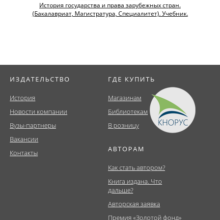
История государства и права зарубежных стран.
(Бакалавриат, Магистратура, Специалитет). Учебник.
ИЗДАТЕЛЬСТВО
ГДЕ КУПИТЬ
История
Магазинам
Новости компании
Библиотекам
Вузы-партнеры
В розницу
Вакансии
АВТОРАМ
Контакты
Как стать автором?
Книга издана. Что
дальше?
Авторская заявка
Премия «Золотой фонд»