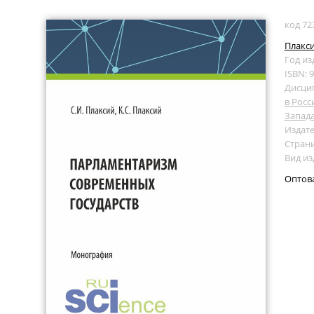
код 72
Плакси
Год из
ISBN: 
Дисци
в Рос
Запад
Издате
Страни
Вид и
Оптов