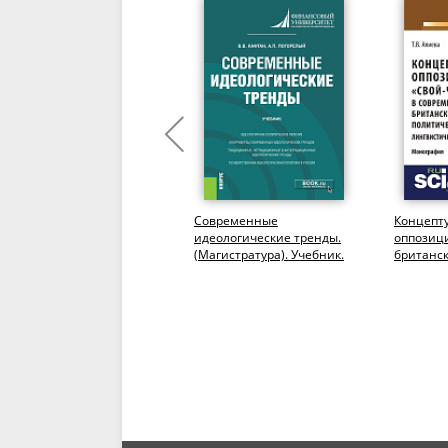
Политика. Афинская
Современные
Концепт
полития. (Аспирантура,
идеологические тренды.
оппозици
Бакалавриат,
(Магистратура). Учебник.
британс
Магистратура).
дискурсе.
Монография.