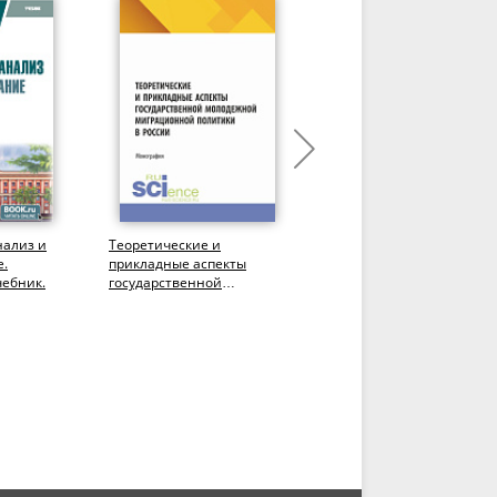
нализ и
Теоретические и
Современные аспекты
е.
прикладные аспекты
геополитической борьбы
чебник.
государственной
(Бакалавриат,
молодежной
Магистратура). Учебник.
миграционной политики в
России....