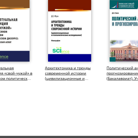
уальная
Архитектоника и тренды
Политический а
я «свой-чужой» в
современной истории
прогнозировани
ком политическом
(цивилизационные и
(Бакалавриат). У
 (Аспирантура,...
геополитические
исследования)....