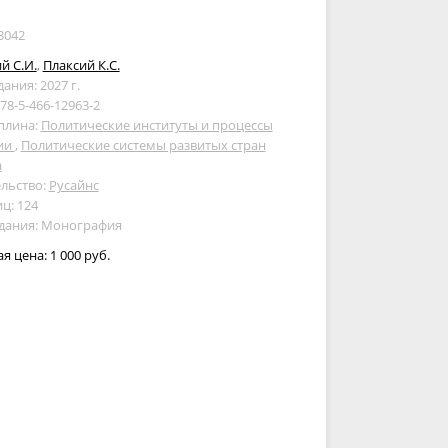
3042
й С.И.
,
Плаксий К.С.
дания: 2027 г.
978-5-466-12963-2
плина:
Политические институты и процессы
сии
,
Политические системы развитых стран
а
льство:
Русайнс
ц: 124
здания: Монография
ая цена:
1 000 руб.