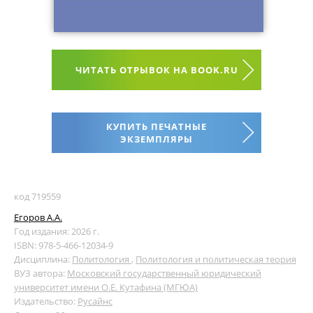
ЧИТАТЬ ОТРЫВОК НА BOOK.RU
КУПИТЬ ПЕЧАТНЫЕ
ЭКЗЕМПЛЯРЫ
код 719559
Егоров А.А.
Год издания: 2026 г.
ISBN: 978-5-466-12034-9
Дисциплина:
Политология
,
Политология и политическая теория
ВУЗ автора:
Московский государственный юридический
университет имени О.Е. Кутафина (МГЮА)
Издательство:
Русайнс