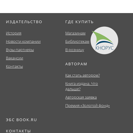
ИЗДАТЕЛЬСТВО
ГДЕ КУПИТЬ
История
Магазинам
Новости компании
Библиотекам
Вузы-партнеры
В розницу
Вакансии
АВТОРАМ
Контакты
Как стать автором?
Книга издана. Что
дальше?
Авторская заявка
Премия «Золотой фонд»
ЭБС BOOK.RU
КОНТАКТЫ