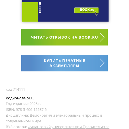
ЧИТАТЬ ОТРЫВОК НА BOOK.RU
КУПИТЬ ПЕЧАТНЫЕ
ЭКЗЕМПЛЯРЫ
код 714111
Родионова М.Е.
Год издания: 2026 г.
ISBN: 978-5-406-15587-5
Дисциплина:
Демократия и электоральный процесс в
современном мире
ВУЗ автора:
Финансовый университет при Правительстве