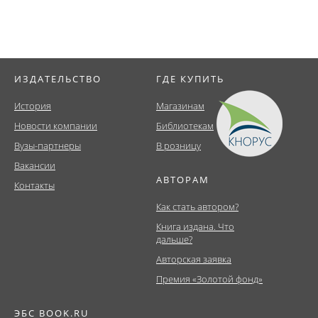
ИЗДАТЕЛЬСТВО
ГДЕ КУПИТЬ
История
Магазинам
Новости компании
Библиотекам
Вузы-партнеры
В розницу
Вакансии
АВТОРАМ
Контакты
Как стать автором?
Книга издана. Что
дальше?
Авторская заявка
Премия «Золотой фонд»
ЭБС BOOK.RU