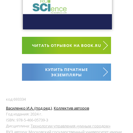
ЧИТАТЬ ОТРЫВОК НА BOOK.RU
КУПИТЬ ПЕЧАТНЫЕ
ЭКЗЕМПЛЯРЫ
код 693334
Василенко И.А. (под ред.)
,
Коллектив авторов
Год издания: 2024 г.
ISBN: 978-5-466-05739-3
Дисциплина:
Технологии управления «умным городом»
ВУЗ автора:
Московский государственный университет имени