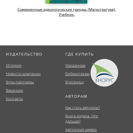
Современные идеологические тренды. (Магистратура).
Учебник.
ИЗДАТЕЛЬСТВО
ГДЕ КУПИТЬ
История
Магазинам
Новости компании
Библиотекам
Вузы-партнеры
В розницу
Вакансии
АВТОРАМ
Контакты
Как стать автором?
Книга издана. Что
дальше?
Авторская заявка