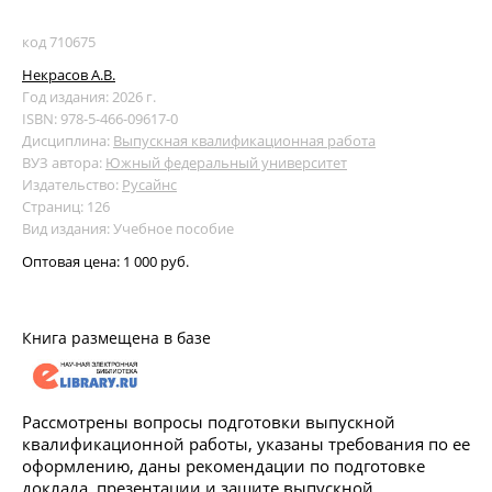
код 710675
Некрасов А.В.
Год издания: 2026 г.
ISBN: 978-5-466-09617-0
Дисциплина:
Выпускная квалификационная работа
ВУЗ автора:
Южный федеральный университет
Издательство:
Русайнс
Страниц: 126
Вид издания: Учебное пособие
Оптовая цена:
1 000 руб.
Книга размещена в базе
Рассмотрены вопросы подготовки выпускной
квалификационной работы, указаны требования по ее
оформлению, даны рекомендации по подготовке
доклада, презентации и защите выпускной