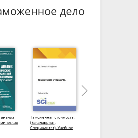
Таможенное дело
 анализ
Таможенная стоимость.
Институты содействия
омических
(Бакалавриат,
международному
Специалитет). Учебное
развитию: тенденции и
вития
пособие.
вызовы