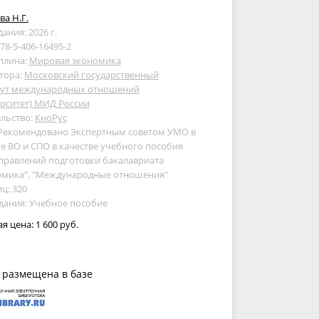
а Н.Г.
дания: 2026 г.
978-5-406-16495-2
плина:
Мировая экономика
тора:
Московский государственный
тут международных отношений
рситет) МИД России
льство:
КноРус
 Рекомендовано Экспертным советом УМО в
е ВО и СПО в качестве учебного пособия
правлений подготовки бакалавриата
омика", "Международные отношения"
ц: 320
дания: Учебное пособие
ая цена:
1 600 руб.
 размещена в базе