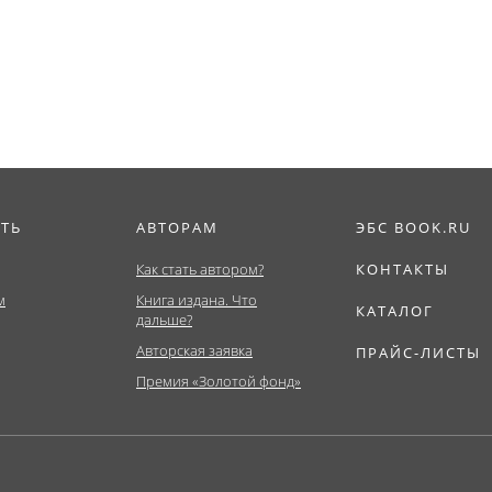
иат)....
Бакалавриат,
мировой экономик
Магистратура)....
ИТЬ
АВТОРАМ
ЭБС BOOK.RU
Как стать автором?
КОНТАКТЫ
м
Книга издана. Что
КАТАЛОГ
дальше?
Авторская заявка
ПРАЙС-ЛИСТЫ
Премия «Золотой фонд»