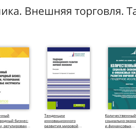
ика. Внешняя торговля. 
енный
Тенденции
Количественный
родный бизнес:
инновационного
социально-экон
и, регулирование
развития мировой
и финансовых
вые инструменты.
экономики. (Аспирантура,
показателей раз