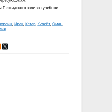
ы Персидского залива : учебное
ахрейн
,
Ирак
,
Катар
,
Кувейт
,
Оман
,
вия