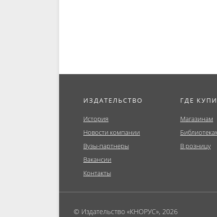
фоне энергетического
(Бакалавр
кризиса...
ИЗДАТЕЛЬСТВО
ГДЕ КУП
История
Магазинам
Новости компании
Библиотека
Вузы-партнеры
В розницу
Вакансии
Контакты
© Издательство «КНОРУС», 2026