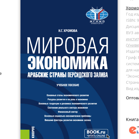
Хромов
Год из
ISBN: 
Дисци
ВУЗ ав
инсти
(Униве
Издате
Гриф:
систем
для на
е
"Экон
Страни
Вид из
Оптов
Книга