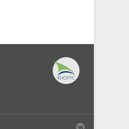
и:...
постпандемического
периода....