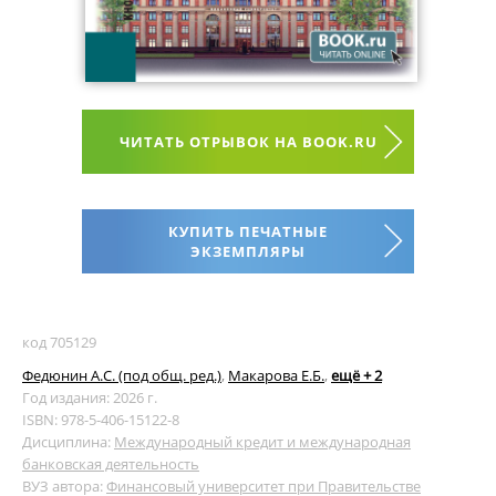
ЧИТАТЬ ОТРЫВОК НА BOOK.RU
КУПИТЬ ПЕЧАТНЫЕ
ЭКЗЕМПЛЯРЫ
код 705129
Федюнин А.С. (под общ. ред.)
,
Макарова Е.Б.
,
ещё + 2
Год издания: 2026 г.
ISBN: 978-5-406-15122-8
Дисциплина:
Международный кредит и международная
банковская деятельность
ВУЗ автора:
Финансовый университет при Правительстве